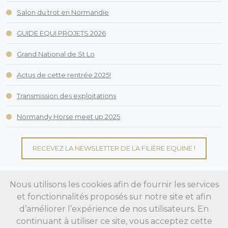
Salon du trot en Normandie
GUIDE EQUI PROJETS 2026
Grand National de St Lo
Actus de cette rentrée 2025!
Transmission des exploitations
Normandy Horse meet up 2025
RECEVEZ LA NEWSLETTER DE LA FILIÈRE EQUINE !
Nous utilisons les cookies afin de fournir les services
et fonctionnalités proposés sur notre site et afin
d’améliorer l’expérience de nos utilisateurs. En
© Copyright 2026 - La filière équine by Crédit Agricole Normandie.
continuant à utiliser ce site, vous acceptez cette
Politique de protection des données
Mentions Légales